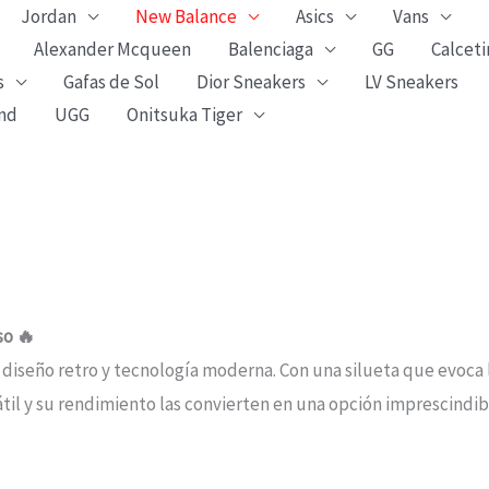
Jordan
New Balance
Asics
Vans
Alexander Mcqueen
Balenciaga
GG
Calceti
s
Gafas de Sol
Dior Sneakers
LV Sneakers
nd
UGG
Onitsuka Tiger
so 🔥
e diseño retro y tecnología moderna. Con una silueta que evoca
sátil y su rendimiento las convierten en una opción imprescind