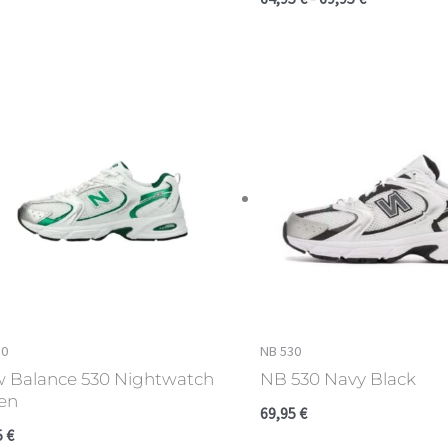
30
NB 530
 Balance 530 Nightwatch
NB 530 Navy Black
en
69,95
€
5
€