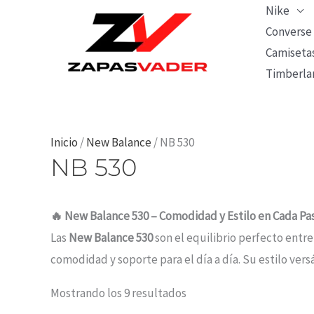
Ir
Nike
al
Converse
Camiseta
contenido
Timberla
Ordenado
Inicio
/
New Balance
/ NB 530
NB 530
por
los
últimos
🔥 New Balance 530 – Comodidad y Estilo en Cada Pa
Las
New Balance 530
son el equilibrio perfecto entr
comodidad y soporte para el día a día. Su estilo ver
Mostrando los 9 resultados