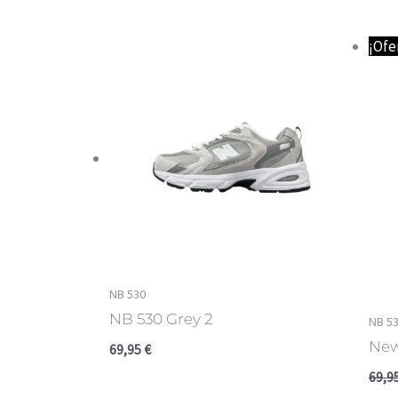
¡Ofe
NB 530
NB 530 Grey 2
NB 5
New
69,95
€
69,9