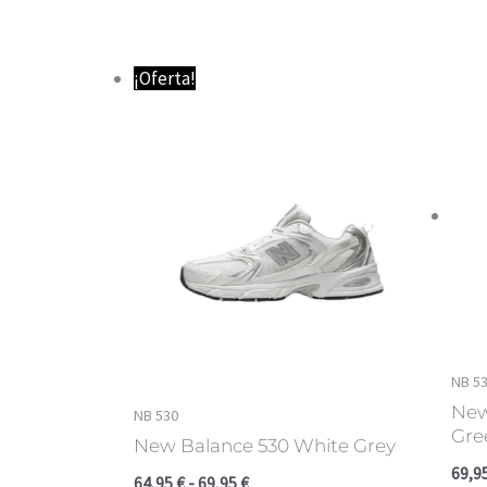
Rango
¡Oferta!
de
precios:
desde
64,95 €
hasta
69,95 €
NB 5
New
NB 530
Gre
New Balance 530 White Grey
69,9
64,95
€
-
69,95
€