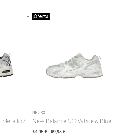
Rango
¡Oferta!
de
precios:
desde
64,95 €
hasta
69,95 €
NB 530
Metallic /
New Balance 530 White & Blue
64,95
€
-
69,95
€