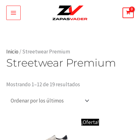
Ir
al
contenido
Ordenado
Inicio
/ Streetwear Premium
Streetwear Premium
por
los
últimos
Mostrando 1–12 de 19 resultados
Rango
¡Oferta!
de
precios:
desde