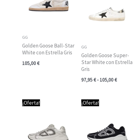
97,95 €
hasta
105,00 €
GG
Golden Goose Ball-Star
GG
White con Estrella Gris
Golden Goose Super-
Star White con Estrella
105,00
€
Gris
97,95
€
-
105,00
€
¡Oferta!
¡Oferta!