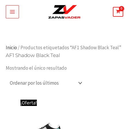
Ir
al
contenido
Inicio
/ Productos etiquetados “AF1 Shadow Black Teal”
AF1 Shadow Black Teal
Mostrando el único resultado
El
El
¡Oferta!
precio
precio
original
actual
era:
es:
89,95 €.
64,95 €.