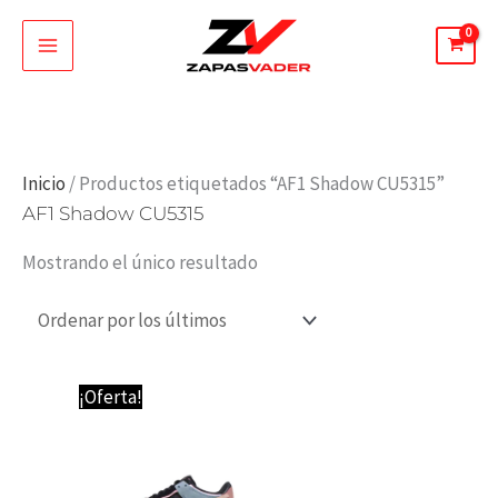
Ir
al
contenido
Inicio
/ Productos etiquetados “AF1 Shadow CU5315”
AF1 Shadow CU5315
Mostrando el único resultado
El
El
¡Oferta!
precio
precio
original
actual
era:
es:
89,95 €.
64,95 €.