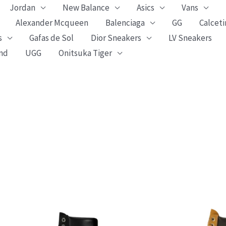
Jordan
New Balance
Asics
Vans
Alexander Mcqueen
Balenciaga
GG
Calceti
s
Gafas de Sol
Dior Sneakers
LV Sneakers
nd
UGG
Onitsuka Tiger