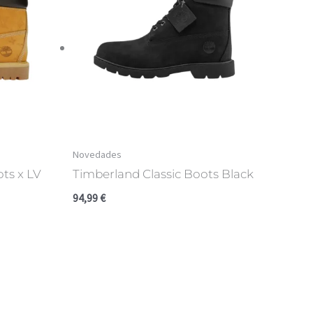
Novedades
ts x LV
Timberland Classic Boots Black
94,99
€