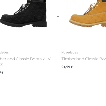
dades
Novedades
berland Classic Boots x LV
Timberland Classic Boo
ck
94,99
€
9
€