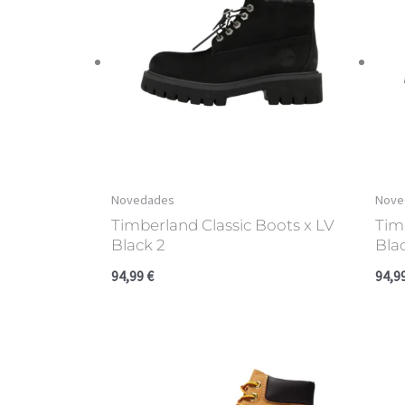
Novedades
Nove
Timberland Classic Boots x LV
Tim
Black 2
Bla
94,99
€
94,9