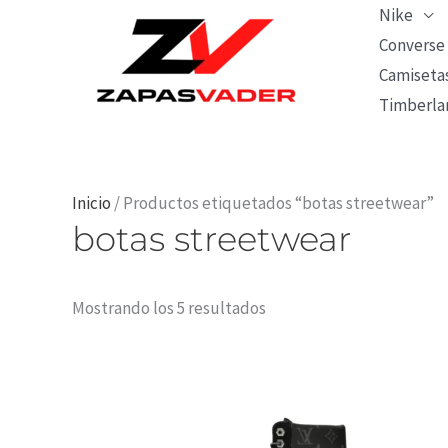
Ir
Nike
al
Converse
Camiseta
contenido
Timberla
Ordenado
Inicio
/ Productos etiquetados “botas streetwear”
botas streetwear
por
los
últimos
Mostrando los 5 resultados