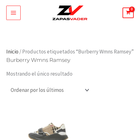
Ir
al
contenido
Inicio
/ Productos etiquetados “Burberry Wmns Ramsey”
Burberry Wmns Ramsey
Mostrando el único resultado