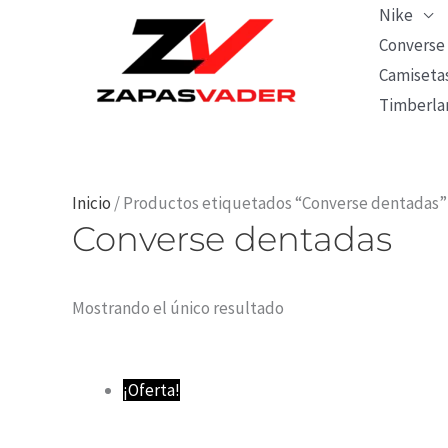
Ir
Nike
al
Converse
Camiseta
contenido
Timberla
Inicio
/ Productos etiquetados “Converse dentadas”
Converse dentadas
Mostrando el único resultado
El
El
¡Oferta!
precio
precio
original
actual
era:
es: