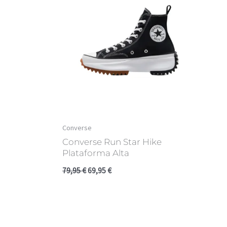
79,95 €.
69,95 €.
Converse
Converse Run Star Hike
Plataforma Alta
79,95
€
69,95
€