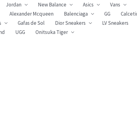
Jordan
New Balance
Asics
Vans
Alexander Mcqueen
Balenciaga
GG
Calceti
s
Gafas de Sol
Dior Sneakers
LV Sneakers
nd
UGG
Onitsuka Tiger