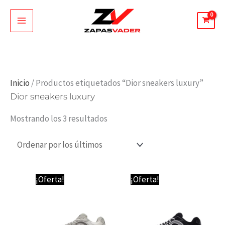
Ir
al
contenido
Ordenado
Inicio
/ Productos etiquetados “Dior sneakers luxury”
Dior sneakers luxury
por
los
Mostrando los 3 resultados
últimos
¡Oferta!
¡Oferta!