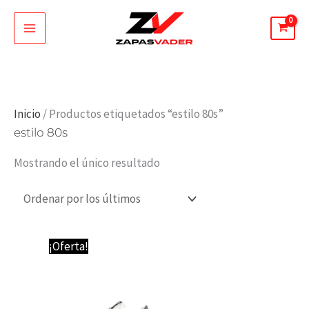
Ir
al
contenido
Inicio
/ Productos etiquetados “estilo 80s”
estilo 80s
Mostrando el único resultado
El
El
¡Oferta!
precio
precio
original
actual
era:
es:
190,00 €.
105,00 €.