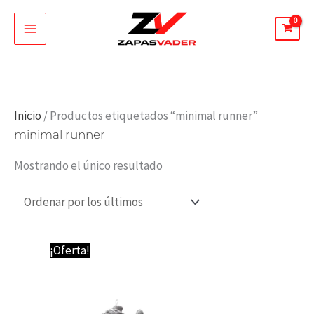
Ir
al
contenido
Inicio
/ Productos etiquetados “minimal runner”
minimal runner
Mostrando el único resultado
Rango
¡Oferta!
de
precios:
desde
65,00 €
hasta