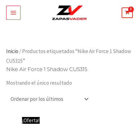
Ir
al
contenido
Inicio
/ Productos etiquetados “Nike Air Force 1 Shadow
CU5315”
Nike Air Force 1 Shadow CU5315
Mostrando el único resultado
El
El
¡Oferta!
precio
precio
original
actual
era:
es: