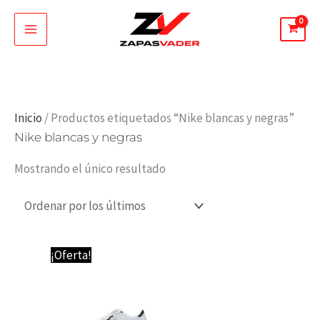
Ir
al
contenido
Inicio
/ Productos etiquetados “Nike blancas y negras”
Nike blancas y negras
Mostrando el único resultado
El
El
¡Oferta!
precio
precio
original
actual
era:
es:
89,95 €.
64,95 €.