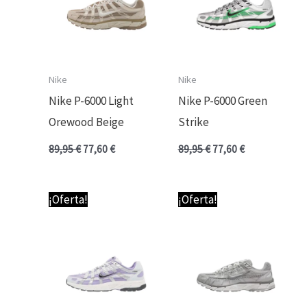
Nike
Nike
Nike P-6000 Light
Nike P-6000 Green
Orewood Beige
Strike
89,95
€
77,60
€
89,95
€
77,60
€
El
El
El
El
¡Oferta!
¡Oferta!
precio
precio
precio
precio
original
actual
original
actual
era:
es:
era:
es:
89,95 €.
77,60 €.
89,95 €.
77,60 €.