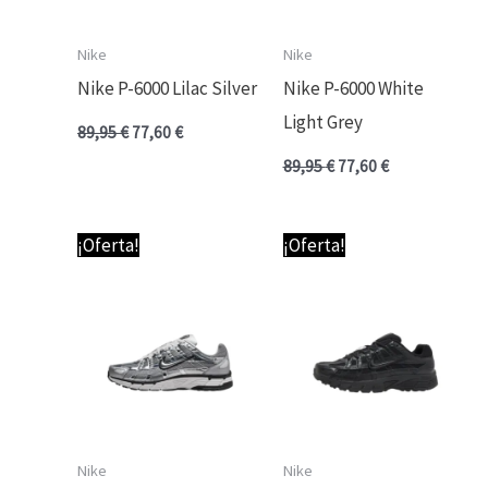
Nike
Nike
Nike P-6000 Lilac Silver
Nike P-6000 White
Light Grey
89,95
€
77,60
€
89,95
€
77,60
€
El
El
El
El
¡Oferta!
¡Oferta!
precio
precio
precio
precio
original
actual
original
actual
era:
es:
era:
es:
89,95 €.
77,60 €.
89,95 €.
77,60 €.
Nike
Nike