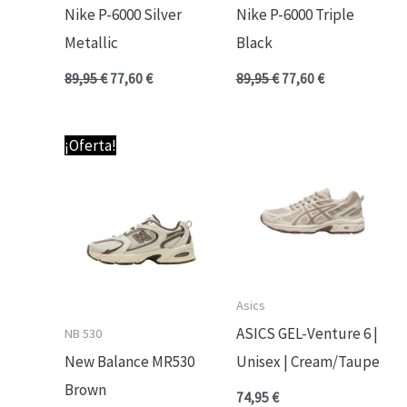
Nike P-6000 Silver
Nike P-6000 Triple
Metallic
Black
89,95
€
77,60
€
89,95
€
77,60
€
El
El
¡Oferta!
precio
precio
original
actual
era:
es:
69,95 €.
64,95 €.
Asics
ASICS GEL-Venture 6 |
NB 530
New Balance MR530
Unisex | Cream/Taupe
Brown
74,95
€