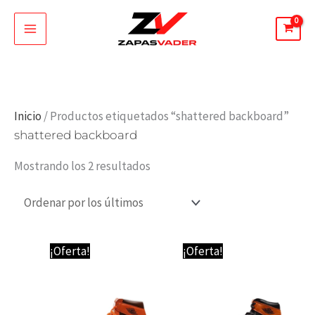
Ir
al
contenido
Ordenado
Inicio
/ Productos etiquetados “shattered backboard”
shattered backboard
por
los
Mostrando los 2 resultados
últimos
El
El
El
El
¡Oferta!
¡Oferta!
precio
precio
precio
precio
original
actual
original
actual
era:
es:
era:
es:
89,95 €.
74,95 €.
89,95 €.
74,95 €.