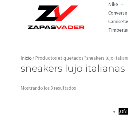
Ir
Nike
al
Converse
Camiseta
contenido
Timberla
Ordenado
Inicio
/ Productos etiquetados “sneakers lujo italian
sneakers lujo italianas
por
los
últimos
Mostrando los 3 resultados
¡Ofe