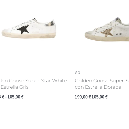
97,95 €
190,00 €.
105,00 €.
hasta
105,00 €
GG
den Goose Super-Star White
Golden Goose Super-S
Estrella Gris
con Estrella Dorada
5
€
-
105,00
€
190,00
€
105,00
€