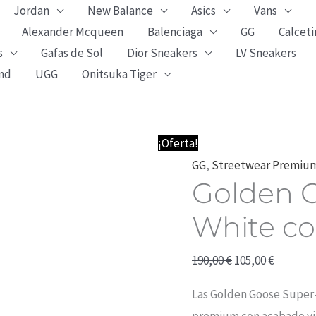
Jordan
New Balance
Asics
Vans
Alexander Mcqueen
Balenciaga
GG
Calceti
s
Gafas de Sol
Dior Sneakers
LV Sneakers
nd
UGG
Onitsuka Tiger
Golden
El
El
¡Oferta!
Goose
precio
precio
GG
,
Streetwear Premiu
Golden G
Super-
original
actual
Star
era:
es:
White co
White
190,00 €.
105,00 €.
con
190,00
€
105,00
€
Estrella
Las Golden Goose Super-
Dorada