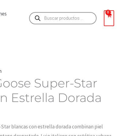
original
actual
era:
es:
Búsqueda
nes
de
190,00 €.
105,00 €.
productos
m
oose Super-Star
n Estrella Dorada
Star blancas con estrella dorada combinan piel