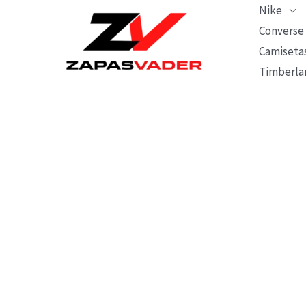
Ir
Nike
al
Converse
Camiseta
contenido
Timberla