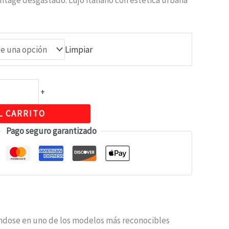
tage desgastado. Lujo italiano con estética urbana
Limpiar
+
L CARRITO
Pago seguro garantizado
iéndose en uno de los modelos más reconocibles