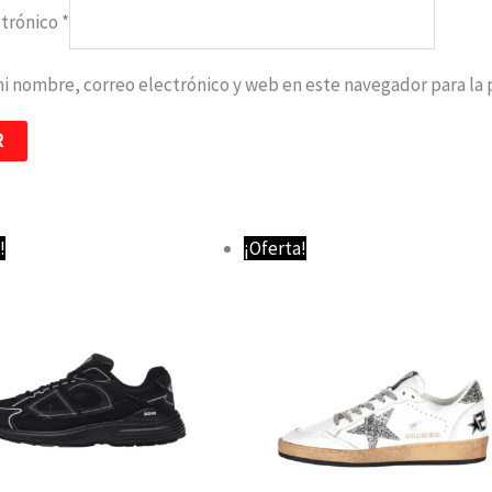
ctrónico
*
i nombre, correo electrónico y web en este navegador para la
El
El
!
¡Oferta!
precio
precio
original
actual
era:
es:
190,00 €.
105,00 €.