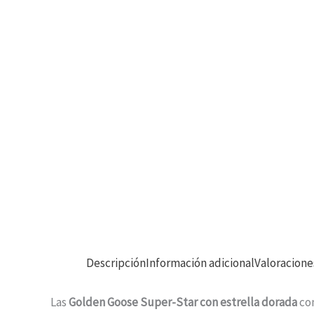
Descripción
Información adicional
Valoracione
Las
Golden Goose
Super-Star con estrella dorada
com