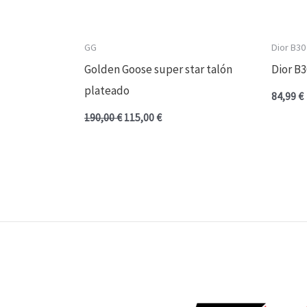
GG
Dior B30
Golden Goose super star talón
Dior B3
plateado
84,99
€
190,00
€
115,00
€