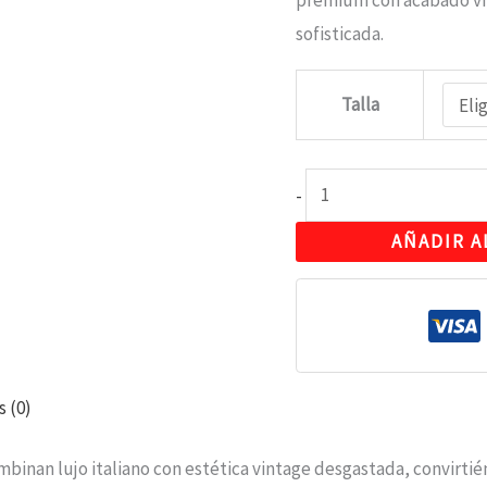
premium con acabado vin
cantidad
sofisticada.
Talla
-
AÑADIR A
s (0)
binan lujo italiano con estética vintage desgastada, convirt