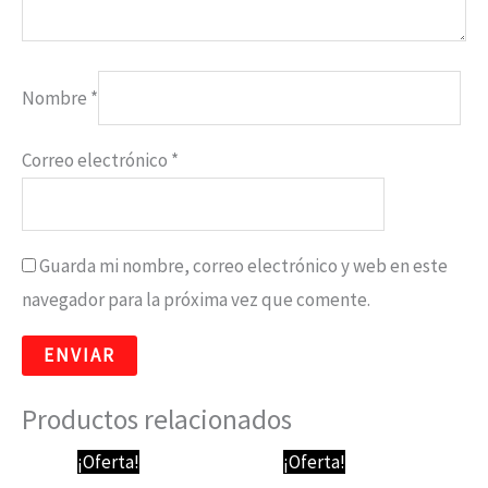
Nombre
*
Correo electrónico
*
Guarda mi nombre, correo electrónico y web en este
navegador para la próxima vez que comente.
Productos relacionados
El
El
El
El
¡Oferta!
¡Oferta!
precio
precio
precio
precio