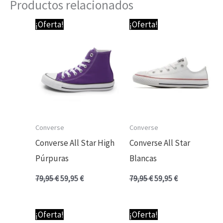
Productos relacionados
El
El
El
El
¡Oferta!
¡Oferta!
precio
precio
precio
precio
original
actual
original
actual
era:
es:
era:
es:
79,95 €.
59,95 €.
79,95 €.
59,95 €.
Converse
Converse
Converse All Star High
Converse All Star
Púrpuras
Blancas
79,95
€
59,95
€
79,95
€
59,95
€
El
El
El
El
¡Oferta!
¡Oferta!
precio
precio
precio
precio