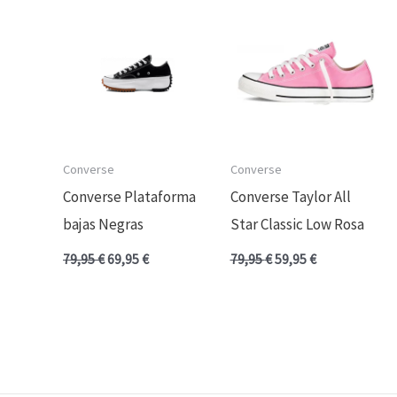
original
actual
original
actual
era:
es:
era:
es:
79,95 €.
69,95 €.
79,95 €.
59,95 €.
Converse
Converse
Converse Plataforma
Converse Taylor All
bajas Negras
Star Classic Low Rosa
79,95
€
69,95
€
79,95
€
59,95
€