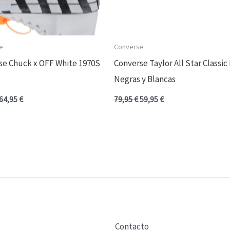
e
Converse
se Chuck x OFF White 1970S
Converse Taylor All Star Classic
Negras y Blancas
64,95
€
79,95
€
59,95
€
Contacto