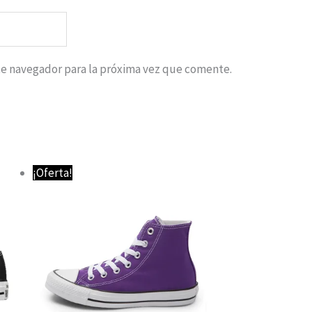
te navegador para la próxima vez que comente.
El
El
¡Oferta!
precio
precio
original
actual
era:
es:
79,95 €.
59,95 €.