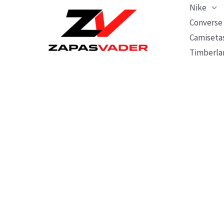
Ir
Nike
al
Converse
Camiseta
contenido
Timberla