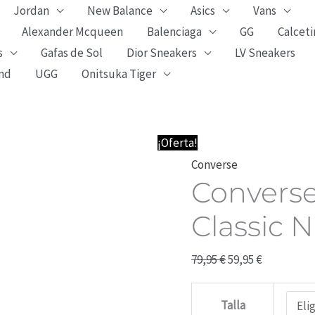
Jordan
New Balance
Asics
Vans
Alexander Mcqueen
Balenciaga
GG
Calceti
s
Gafas de Sol
Dior Sneakers
LV Sneakers
nd
UGG
Onitsuka Tiger
Converse
El
El
¡Oferta!
Taylor
precio
precio
Converse
Converse 
All
original
actual
Star
era:
es:
Classic 
Classic
79,95 €.
59,95 €.
Negras
79,95
€
59,95
€
cantidad
Talla