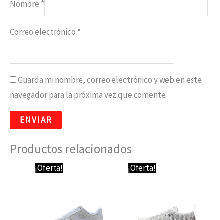
Nombre
*
Correo electrónico
*
Guarda mi nombre, correo electrónico y web en este
navegador para la próxima vez que comente.
Productos relacionados
El
El
El
El
¡Oferta!
¡Oferta!
precio
precio
precio
precio
original
actual
original
actual
era:
es:
era:
es:
89,95 €.
69,95 €.
150,00 €.
89,95 €.