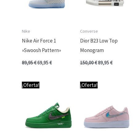
Nike
Converse
Nike Air Force 1
Dior B23 Low Top
»Swoosh Pattern»
Monogram
89,95
€
69,95
€
150,00
€
89,95
€
El
El
El
El
¡Oferta!
¡Oferta!
precio
precio
precio
precio
original
actual
original
actual
era:
es:
era:
es:
89,95 €.
74,95 €.
89,95 €.
74,95 €.