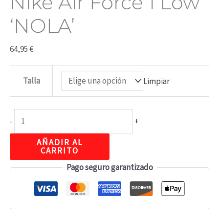
Nike Air Force 1 Low
‘NOLA’
64,95
€
Talla
Limpiar
-
+
AÑADIR AL
CARRITO
Pago seguro garantizado