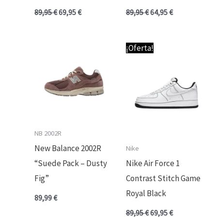
89,95
€
69,95
€
89,95
€
64,95
€
El
El
¡Oferta!
precio
precio
original
actual
era:
es:
89,95 €.
69,95 €.
NB 2002R
New Balance 2002R
Nike
“Suede Pack – Dusty
Nike Air Force 1
Fig”
Contrast Stitch Game
Royal Black
89,99
€
89,95
€
69,95
€