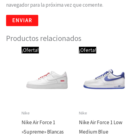
navegador para la próxima vez que comente.
Productos relacionados
El
El
El
El
¡Oferta!
¡Oferta!
precio
precio
precio
precio
original
actual
original
actual
era:
es:
era:
es:
89,95 €.
69,95 €.
89,95 €.
64,95 €.
Nike
Nike
Nike Air Force 1
Nike Air Force 1 Low
»Supreme» Blancas
Medium Blue