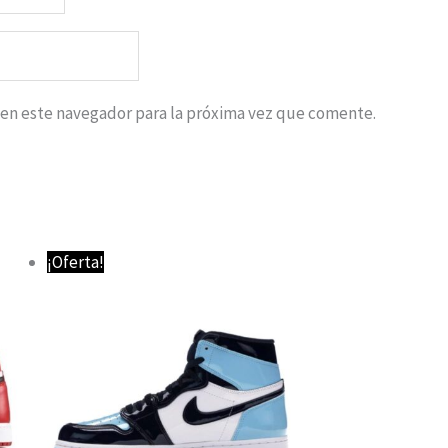
 en este navegador para la próxima vez que comente.
El
El
¡Oferta!
precio
precio
original
actual
era:
es:
139,95 €.
74,95 €.