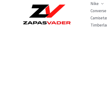
Ir
Nike
al
Converse
Camiseta
contenido
Timberla