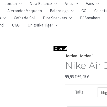
Jordan
New Balance
Asics
Vans
Alexander Mcqueen
Balenciaga
GG
Calceti
s
Gafas de Sol
Dior Sneakers
LV Sneakers
nd
UGG
Onitsuka Tiger
Nike
El
El
¡Oferta!
Air
precio
precio
Jordan
,
Jordan 1
Nike Air
Jordan
original
actual
1
era:
es:
99,95
€
69,95
€
Low
99,95 €.
69,95 €.
Blue
Talla
cantidad