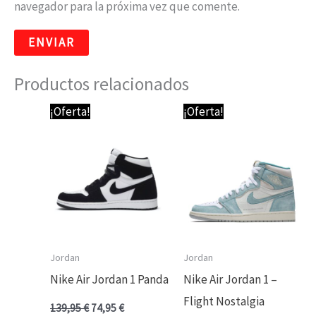
navegador para la próxima vez que comente.
Productos relacionados
El
El
El
El
¡Oferta!
¡Oferta!
precio
precio
precio
precio
original
actual
original
actual
era:
es:
era:
es:
139,95 €.
74,95 €.
139,95 €.
74,95 €.
Jordan
Jordan
Nike Air Jordan 1 Panda
Nike Air Jordan 1 –
Flight Nostalgia
139,95
€
74,95
€