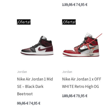
139,95
€
74,95
€
El
El
El
El
¡Oferta!
¡Oferta!
precio
precio
precio
precio
original
actual
original
actual
era:
es:
era:
es:
99,95 €.
74,95 €.
189,95 €.
79,95 €.
Jordan
Jordan
Nike Air Jordan 1 Mid
Nike Air Jordan 1 x OFF
SE – Black Dark
WHITE Retro High OG
Beetroot
189,95
€
79,95
€
99,95
€
74,95
€