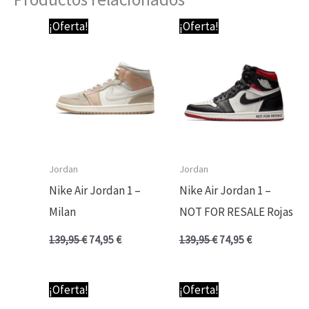
El
El
El
El
¡Oferta!
¡Oferta!
precio
precio
precio
precio
original
actual
original
actual
era:
es:
era:
es:
139,95 €.
74,95 €.
139,95 €.
74,95 €.
Jordan
Jordan
Nike Air Jordan 1 –
Nike Air Jordan 1 –
Milan
NOT FOR RESALE Rojas
139,95
€
74,95
€
139,95
€
74,95
€
El
El
El
El
¡Oferta!
¡Oferta!
precio
precio
precio
precio