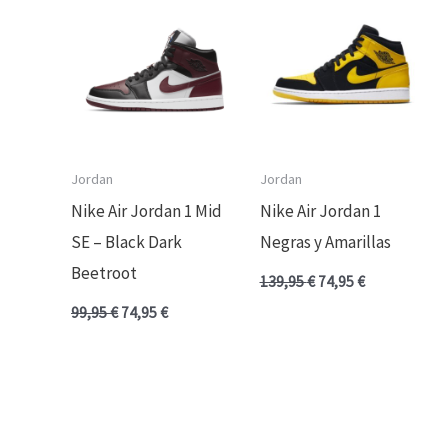
original
actual
original
actual
era:
es:
era:
es:
99,95 €.
74,95 €.
139,95 €.
74,95 €.
Jordan
Jordan
Nike Air Jordan 1 Mid
Nike Air Jordan 1
SE – Black Dark
Negras y Amarillas
Beetroot
139,95
€
74,95
€
99,95
€
74,95
€