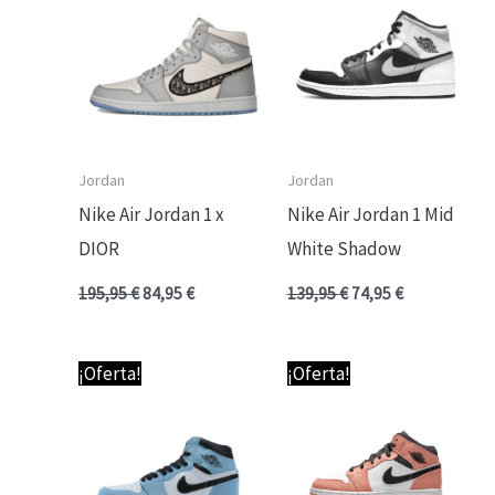
era:
es:
era:
es:
195,95 €.
84,95 €.
139,95 €.
74,95 €.
Jordan
Jordan
Nike Air Jordan 1 x
Nike Air Jordan 1 Mid
DIOR
White Shadow
195,95
€
84,95
€
139,95
€
74,95
€
El
El
El
El
¡Oferta!
¡Oferta!
precio
precio
precio
precio
original
actual
original
actual
era:
es:
era:
es:
99,95 €.
74,95 €.
139,95 €.
74,95 €.