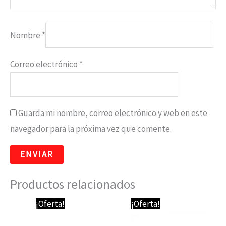
Nombre
*
Correo electrónico
*
Guarda mi nombre, correo electrónico y web en este
navegador para la próxima vez que comente.
Productos relacionados
El
El
El
El
¡Oferta!
¡Oferta!
precio
precio
precio
precio
original
actual
original
actual