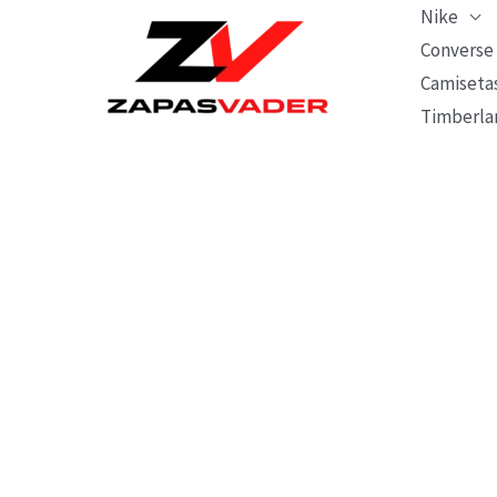
Ir
Nike
al
Converse
Camiseta
contenido
Timberla