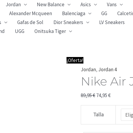
Jordan
New Balance
Asics
Vans
Alexander Mcqueen
Balenciaga
GG
Calceti
s
Gafas de Sol
Dior Sneakers
LV Sneakers
nd
UGG
Onitsuka Tiger
Nike
El
El
¡Oferta!
Air
precio
precio
Jordan
,
Jordan 4
Nike Air
Jordan
original
actual
4
era:
es:
89,95
€
74,95
€
GS
89,95 €.
74,95 €.
-
Talla
DIY
cantidad