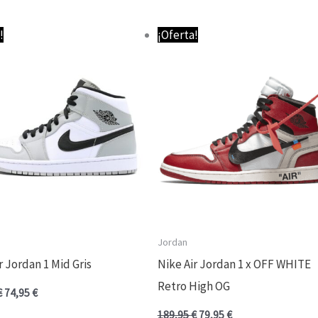
El
El
El
El
!
¡Oferta!
precio
precio
precio
precio
original
actual
original
actual
era:
es:
era:
es:
139,95 €.
74,95 €.
189,95 €.
79,95 €.
Jordan
r Jordan 1 Mid Gris
Nike Air Jordan 1 x OFF WHITE
Retro High OG
€
74,95
€
189,95
€
79,95
€