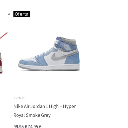
El
El
¡Oferta!
precio
precio
original
actual
era:
es:
99,95 €.
74,95 €.
Jordan
Nike Air Jordan 1 High – Hyper
Royal Smoke Grey
99,95
€
74,95
€