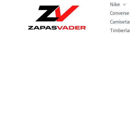
Ir
Nike
al
Converse
Camiseta
contenido
Timberla