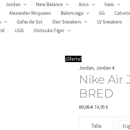
Jordan
New Balance
Asics
Vans
Alexander Mcqueen
Balenciaga
GG
Calceti
s
Gafas de Sol
Dior Sneakers
LV Sneakers
nd
UGG
Onitsuka Tiger
Nike
El
El
¡Oferta!
Air
precio
precio
Jordan
,
Jordan 4
Nike Air
Jordan
original
actual
4
era:
es:
BRED
-
89,95 €.
74,95 €.
RETRO
89,95
€
74,95
€
BRED
cantidad
Talla