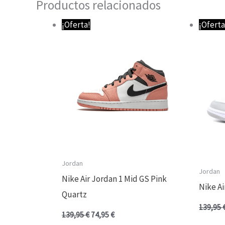
Productos relacionados
El
El
¡Oferta!
¡Oferta
precio
precio
original
actual
era:
es:
139,95 €.
74,95 €.
Jordan
Jordan
Nike Air Jordan 1 Mid GS Pink
Nike Ai
Quartz
139,95
139,95
€
74,95
€