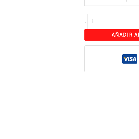
-
AÑADIR A