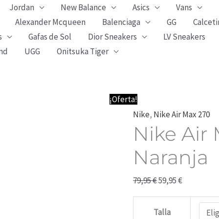
Jordan
New Balance
Asics
Vans
Alexander Mcqueen
Balenciaga
GG
Calceti
s
Gafas de Sol
Dior Sneakers
LV Sneakers
nd
UGG
Onitsuka Tiger
Nike
El
El
¡Oferta!
Air
precio
precio
Nike
,
Nike Air Max 270
Nike Air
Max
original
actual
270
era:
es:
Naranja
Negras
79,95 €.
59,95 €.
y
79,95
€
59,95
€
Naranja
cantidad
Talla