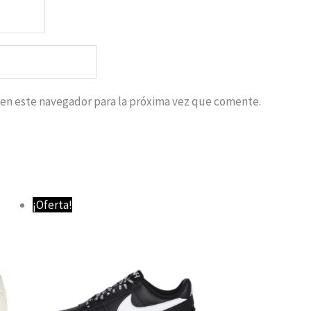
 en este navegador para la próxima vez que comente.
El
El
¡Oferta!
precio
precio
original
actual
era:
es:
64,95 €.
59,95 €.