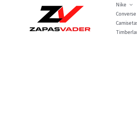
Ir
Nike
al
Converse
Camiseta
contenido
Timberla