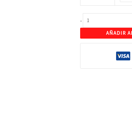
-
AÑADIR A