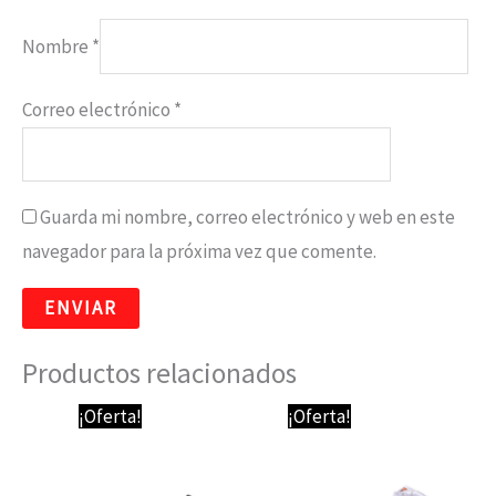
Nombre
*
Correo electrónico
*
Guarda mi nombre, correo electrónico y web en este
navegador para la próxima vez que comente.
Productos relacionados
El
El
El
El
¡Oferta!
¡Oferta!
precio
precio
precio
precio
original
actual
original
actual
era:
es:
era:
es:
64,95 €.
59,95 €.
64,95 €.
59,95 €.