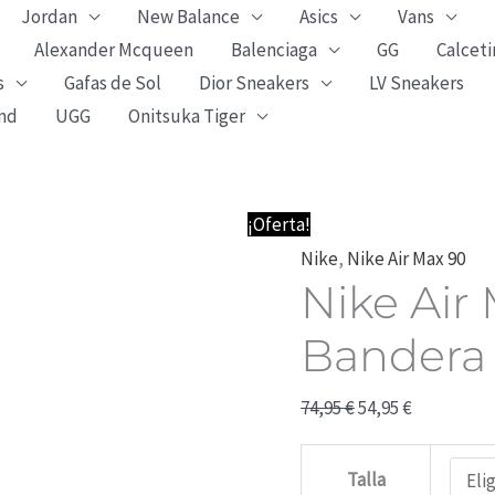
Jordan
New Balance
Asics
Vans
Alexander Mcqueen
Balenciaga
GG
Calceti
s
Gafas de Sol
Dior Sneakers
LV Sneakers
nd
UGG
Onitsuka Tiger
Nike
El
El
¡Oferta!
Air
precio
precio
Nike
,
Nike Air Max 90
Nike Air
Max
original
actual
90
era:
es:
Bandera
Blancas
74,95 €.
54,95 €.
Bandera
74,95
€
54,95
€
cantidad
Talla