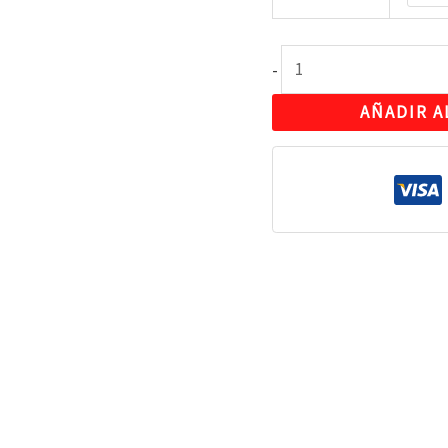
-
AÑADIR A