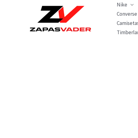
Ir
Nike
al
Converse
Camiseta
contenido
Timberla