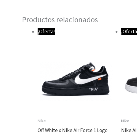
Productos relacionados
El
El
¡Oferta!
¡Oferta
precio
precio
original
actual
era:
es:
89,95 €.
64,95 €.
Nike
Nike
Off White x Nike Air Force 1 Logo
Nike A