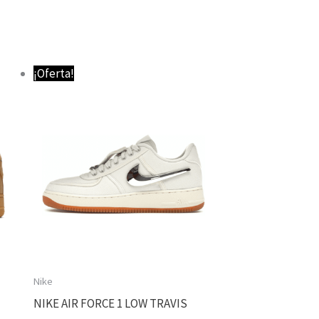
El
El
¡Oferta!
precio
precio
original
actual
era:
es:
69,95 €.
64,95 €.
Nike
NIKE AIR FORCE 1 LOW TRAVIS