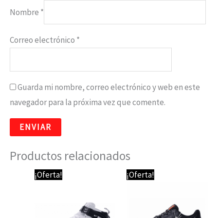
Nombre
*
Correo electrónico
*
Guarda mi nombre, correo electrónico y web en este
navegador para la próxima vez que comente.
Productos relacionados
El
El
El
El
¡Oferta!
¡Oferta!
precio
precio
precio
precio
original
actual
original
actual
era:
es:
era:
es:
89,95 €.
64,95 €.
64,95 €.
59,95 €.