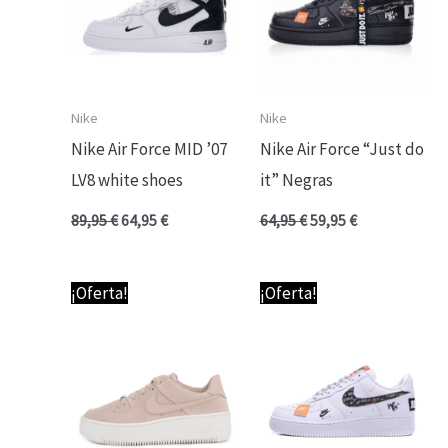
Nike
Nike
Nike Air Force MID ’07
Nike Air Force “Just do
LV8 white shoes
it” Negras
89,95
€
64,95
€
64,95
€
59,95
€
El
El
El
El
¡Oferta!
¡Oferta!
precio
precio
precio
precio
original
actual
original
actual
era:
es:
era:
es:
64,95 €.
59,95 €.
64,95 €.
59,95 €.