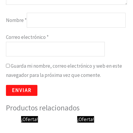
Nombre
*
Correo electrónico
*
Guarda mi nombre, correo electrónico y web en este
navegador para la próxima vez que comente.
Productos relacionados
El
El
El
El
¡Oferta!
¡Oferta!
precio
precio
precio
precio
original
actual
original
actual