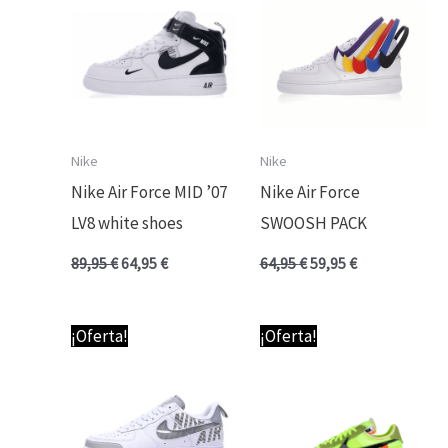
era:
es:
era:
es:
89,95 €.
64,95 €.
64,95 €.
59,95 €.
Nike
Nike
Nike Air Force MID ’07
Nike Air Force
LV8 white shoes
SWOOSH PACK
89,95
€
64,95
€
64,95
€
59,95
€
El
El
El
El
¡Oferta!
¡Oferta!
precio
precio
precio
precio
original
actual
original
actual
era:
es:
era:
es:
89,95 €.
59,95 €.
89,95 €.
64,95 €.