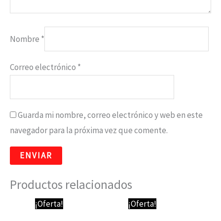
Nombre
*
Correo electrónico
*
Guarda mi nombre, correo electrónico y web en este
navegador para la próxima vez que comente.
Productos relacionados
El
El
El
El
¡Oferta!
¡Oferta!
precio
precio
precio
precio
original
actual
original
actual