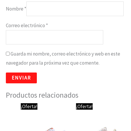
Nombre
*
Correo electrónico
*
Guarda mi nombre, correo electrónico y web en este
navegador para la próxima vez que comente.
Productos relacionados
El
El
El
El
¡Oferta!
¡Oferta!
precio
precio
precio
precio
original
actual
original
actual
era:
es:
era:
es:
64,95 €.
59,95 €.
89,95 €.
64,95 €.