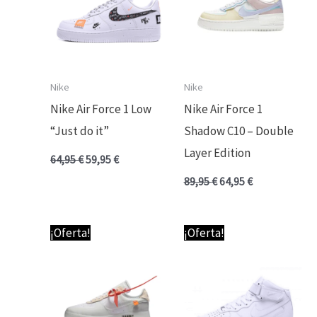
Nike
Nike
Nike Air Force 1 Low
Nike Air Force 1
“Just do it”
Shadow C10 – Double
Layer Edition
64,95
€
59,95
€
89,95
€
64,95
€
El
El
El
El
¡Oferta!
¡Oferta!
precio
precio
precio
precio
original
actual
original
actual
era:
es:
era:
es:
114,95 €.
69,95 €.
64,95 €.
59,95 €.