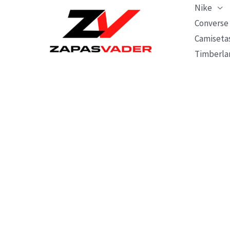
Ir
Nike
al
Converse
Camiseta
contenido
Timberla