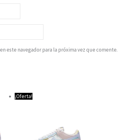
 en este navegador para la próxima vez que comente.
El
El
¡Oferta!
precio
precio
original
actual
era:
es:
89,95 €.
64,95 €.