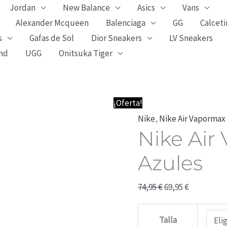
Jordan
New Balance
Asics
Vans
Alexander Mcqueen
Balenciaga
GG
Calceti
s
Gafas de Sol
Dior Sneakers
LV Sneakers
nd
UGG
Onitsuka Tiger
Nike
El
El
¡Oferta!
Air
precio
precio
Nike
,
Nike Air Vapormax
Nike Air
Vapormax
original
actual
Negras
era:
es:
Azules
y
74,95 €.
69,95 €.
Azules
74,95
€
69,95
€
cantidad
Talla