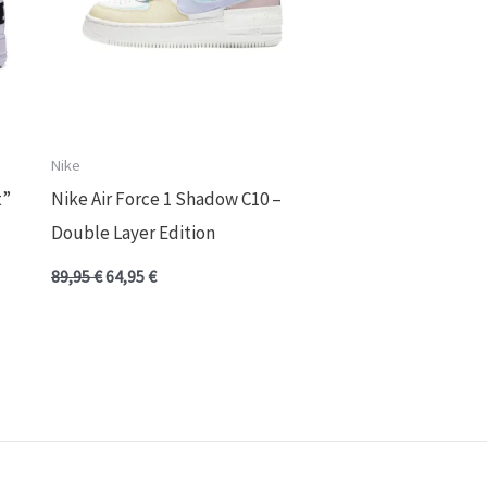
Nike
t”
Nike Air Force 1 Shadow C10 –
Double Layer Edition
89,95
€
64,95
€