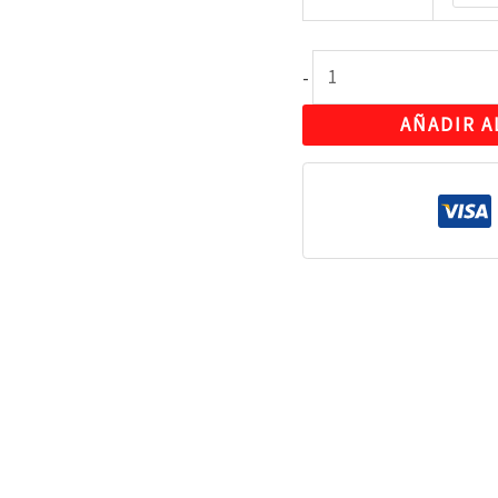
-
AÑADIR A