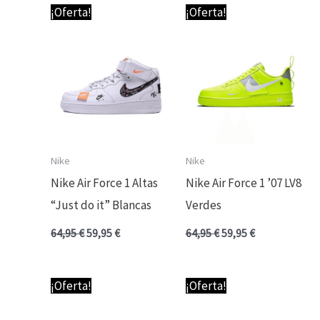
El
El
El
El
¡Oferta!
¡Oferta!
precio
precio
precio
precio
original
actual
original
actual
era:
es:
era:
es:
64,95 €.
59,95 €.
64,95 €.
59,95 €.
Nike
Nike
Nike Air Force 1 Altas
Nike Air Force 1 ’07 LV8
“Just do it” Blancas
Verdes
64,95
€
59,95
€
64,95
€
59,95
€
El
El
El
El
¡Oferta!
¡Oferta!
precio
precio
precio
precio
original
actual
original
actual