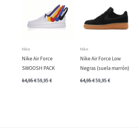
era:
es:
era:
es:
64,95 €.
59,95 €.
64,95 €.
59,95 €.
Nike
Nike
Nike Air Force
Nike Air Force Low
SWOOSH PACK
Negras (suela marrón)
64,95
€
59,95
€
64,95
€
59,95
€