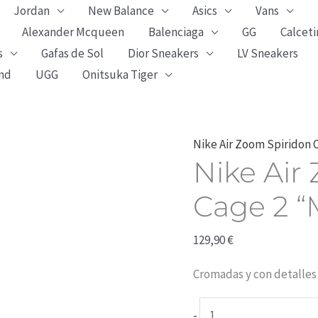
Cage
Jordan
New Balance
Asics
Vans
2
Alexander Mcqueen
Balenciaga
GG
Calceti
“Metallic
s
Gafas de Sol
Dior Sneakers
LV Sneakers
Silver
nd
UGG
Onitsuka Tiger
/
Red”
cantidad
Nike
Nike Air Zoom Spiridon 
Nike Air
Air
Zoom
Cage 2 “M
Spiridon
Cage
129,90
€
2
Cromadas y con detalles 
“Metallic
Silver
-