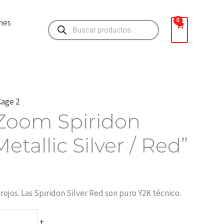
Búsqueda
nes
de
productos
Cage 2
 Zoom Spiridon
etallic Silver / Red”
rojos. Las Spiridon Silver Red son puro Y2K técnico.
+