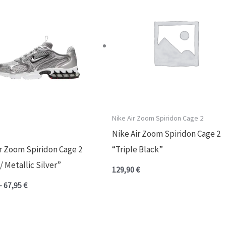
precios:
desde
65,00 €
hasta
67,95 €
Nike Air Zoom Spiridon Cage 2
Nike Air Zoom Spiridon Cage 2
ir Zoom Spiridon Cage 2
“Triple Black”
/ Metallic Silver”
129,90
€
-
67,95
€