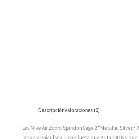
Descripción
Valoraciones (0)
Las Nike Air Zoom Spiridon Cage 2 “Metallic Silver /
la suela enjaulada. Una silueta que grita 2000s y qu