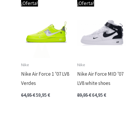
El
El
El
El
¡Oferta!
¡Oferta!
precio
precio
precio
precio
original
actual
original
actual
era:
es:
era:
es:
64,95 €.
59,95 €.
89,95 €.
64,95 €.
Nike
Nike
Nike Air Force 1 ’07 LV8
Nike Air Force MID ’07
Verdes
LV8 white shoes
64,95
€
59,95
€
89,95
€
64,95
€