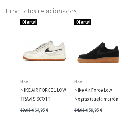
Productos relacionados
El
El
El
El
¡Oferta!
¡Oferta!
precio
precio
precio
precio
original
actual
original
actual
era:
es:
era:
es:
69,95 €.
64,95 €.
64,95 €.
59,95 €.
Nike
Nike
NIKE AIR FORCE 1 LOW
Nike Air Force Low
TRAVIS SCOTT
Negras (suela marrón)
69,95
€
64,95
€
64,95
€
59,95
€