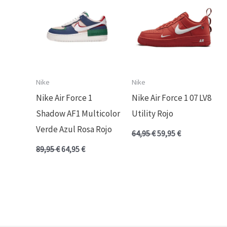
era:
es:
era:
es:
89,95 €.
64,95 €.
64,95 €.
59,95 €.
Nike
Nike
Nike Air Force 1
Nike Air Force 1 07 LV8
Shadow AF1 Multicolor
Utility Rojo
Verde Azul Rosa Rojo
64,95
€
59,95
€
89,95
€
64,95
€