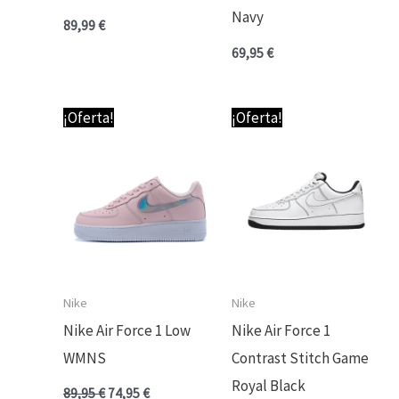
Navy
89,99
€
69,95
€
El
El
El
El
¡Oferta!
¡Oferta!
precio
precio
precio
precio
original
actual
original
actual
era:
es:
era:
es:
89,95 €.
74,95 €.
89,95 €.
69,95 €.
Nike
Nike
Nike Air Force 1 Low
Nike Air Force 1
WMNS
Contrast Stitch Game
Royal Black
89,95
€
74,95
€